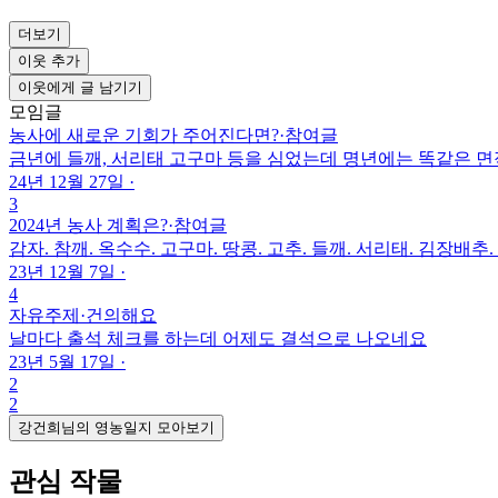
더보기
이웃 추가
이웃에게 글 남기기
모임글
농사에 새로운 기회가 주어진다면?
·
참여글
금년에 들깨, 서리태 고구마 등을 심었는데 명년에는 똑같은 면
24년 12월 27일
·
3
2024년 농사 계획은?
·
참여글
감자. 참깨. 옥수수. 고구마. 땅콩. 고추. 들깨. 서리태. 김장배추
23년 12월 7일
·
4
자유주제
·
건의해요
날마다 출석 체크를 하는데 어제도 결석으로 나오네요
23년 5월 17일
·
2
2
강건희님의 영농일지 모아보기
관심 작물