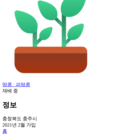
땅콩
· 피땅콩
재배 중
정보
충청북도 충주시
2021년 2월
가입
홈