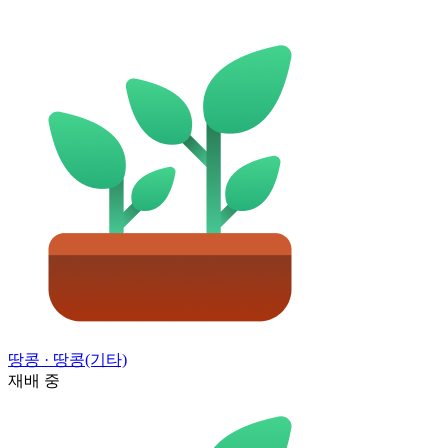
땅콩
· 땅콩(기타)
재배 중