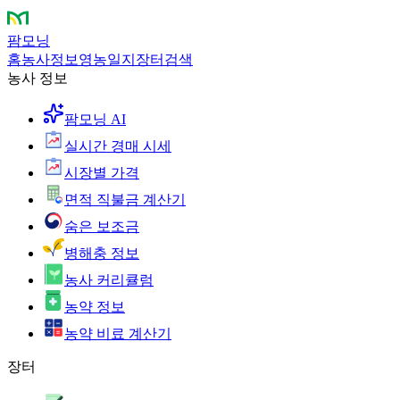
팜모닝
홈
농사정보
영농일지
장터
검색
농사 정보
팜모닝 AI
실시간 경매 시세
시장별 가격
면적 직불금 계산기
숨은 보조금
병해충 정보
농사 커리큘럼
농약 정보
농약 비료 계산기
장터