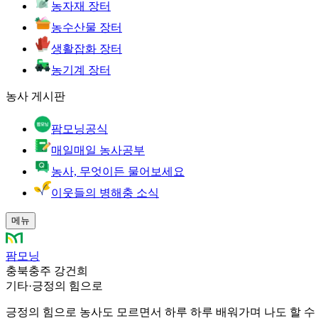
농자재 장터
농수산물 장터
생활잡화 장터
농기계 장터
농사 게시판
팜모닝공식
매일매일 농사공부
농사, 무엇이든 물어보세요
이웃들의 병해충 소식
메뉴
팜모닝
충북충주 강건희
기타
·
긍정의 힘으로
긍정의 힘으로 농사도 모르면서 하루 하루 배워가며 나도 할 수 있