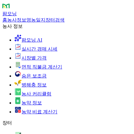
팜모닝
홈
농사정보
영농일지
장터
검색
농사 정보
팜모닝 AI
실시간 경매 시세
시장별 가격
면적 직불금 계산기
숨은 보조금
병해충 정보
농사 커리큘럼
농약 정보
농약 비료 계산기
장터