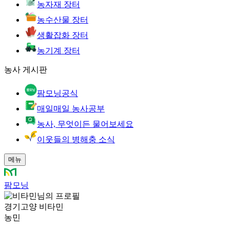
농자재 장터
농수산물 장터
생활잡화 장터
농기계 장터
농사 게시판
팜모닝공식
매일매일 농사공부
농사, 무엇이든 물어보세요
이웃들의 병해충 소식
메뉴
팜모닝
경기고양 비타민
농민