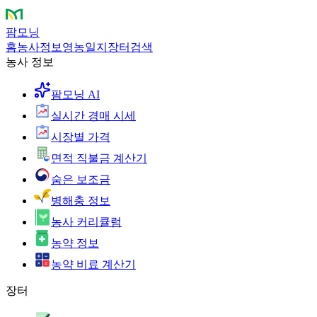
팜모닝
홈
농사정보
영농일지
장터
검색
농사 정보
팜모닝 AI
실시간 경매 시세
시장별 가격
면적 직불금 계산기
숨은 보조금
병해충 정보
농사 커리큘럼
농약 정보
농약 비료 계산기
장터