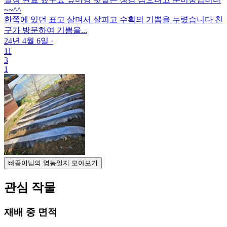
~~^^
한쪽에 있던 표고 살며서 살피고 수확의 기쁨을 누렸습니다 친
구가 방문하여 기쁨을...
24년 4월 6일
·
11
3
1
빠꼼이님의 영농일지 모아보기
관심 작물
재배 중 면적