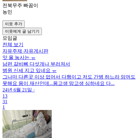
전북무주 빠꼼이
농민
이웃 추가
이웃에게 글 남기기
모임글
전체 보기
자유주제
·
자유게시판
앗 올 농사는 ㅠ
남편 갈비뼈 다섯개나 부러져서
병원 신세 지고 있네요 ㅠ
그나마 다른곳 이상 없어서 다행이고 저도 간병 하느라 암꺼도
못해요 몸이 재산인데...몸고생 맘고생 심하네요 다...
24년 6월 21일
·
13
31
1