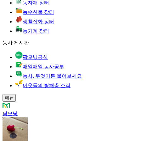
농자재 장터
농수산물 장터
생활잡화 장터
농기계 장터
농사 게시판
팜모닝공식
매일매일 농사공부
농사, 무엇이든 물어보세요
이웃들의 병해충 소식
메뉴
팜모닝