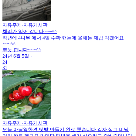
자유주제
·
자유게시판
쳬리가 익어 갑니다~~~^^
작년에 4나무 에서 4알 수확 핸는데 올해는 제법 먹겠어요
~~~^^
뿌듯 합니다~~~^^
24년 6월 5일
·
24
31
자유주제
·
자유게시판
오늘 마당옆한켠 텃밭 만들기 완료 했습니다 감자 심고 비닐
멀칭 완료 했구요 앞마당 텃밭은 생강 심으려고 준비중입니다