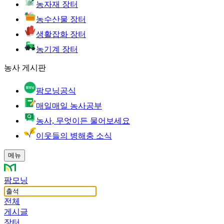
농자재 장터
농수산물 장터
생활잡화 장터
농기계 장터
농사 게시판
팜모닝공식
매일매일 농사공부
농사, 무엇이든 물어보세요
이웃들의 병해충 소식
메뉴
팜모닝
전체
게시글
장터