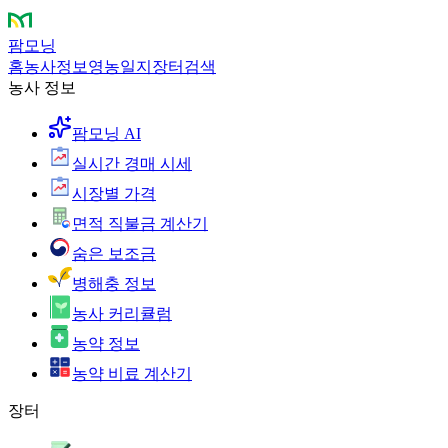
팜모닝
홈
농사정보
영농일지
장터
검색
농사 정보
팜모닝 AI
실시간 경매 시세
시장별 가격
면적 직불금 계산기
숨은 보조금
병해충 정보
농사 커리큘럼
농약 정보
농약 비료 계산기
장터