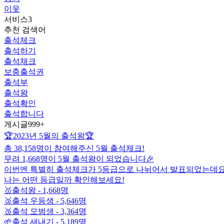
이웃
서비스
3
추천 검색어
출석체크
출석하기
출석채크
보충출석권
출석부
출석왕
출석확인
출석합니다
게시글
999+
🏆2023년 5월의
출석
왕🏆
총 38,158명이 참여해주신 5월
출석
체크!
무려 1,668명이 5월
출석
왕이 되었습니다🎉
이번엔 특별히
출석
체크가 5등급으로 나뉘어서 발표되었는데요
나는 어떤 등급일까 확인해보세요!
🥇
출석
왕 - 1,668명
🥈
출석
우등생 - 5,646명
🥉
출석
모범생 - 3,364명
🌱
출석
새내기 - 5,189명