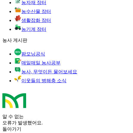
농자재 장터
농수산물 장터
생활잡화 장터
농기계 장터
농사 게시판
팜모닝공식
매일매일 농사공부
농사, 무엇이든 물어보세요
이웃들의 병해충 소식
알 수 없는
오류가 발생했어요.
돌아가기