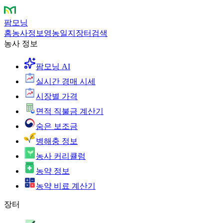
팜모닝
홈
농사정보
영농일지
장터
검색
농사 정보
팜모닝 AI
실시간 경매 시세
시장별 가격
면적 직불금 계산기
숨은 보조금
병해충 정보
농사 커리큘럼
농약 정보
농약 비료 계산기
장터