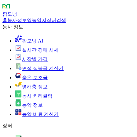
팜모닝
홈
농사정보
영농일지
장터
검색
농사 정보
팜모닝 AI
실시간 경매 시세
시장별 가격
면적 직불금 계산기
숨은 보조금
병해충 정보
농사 커리큘럼
농약 정보
농약 비료 계산기
장터