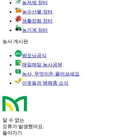
농자재 장터
농수산물 장터
생활잡화 장터
농기계 장터
농사 게시판
팜모닝공식
매일매일 농사공부
농사, 무엇이든 물어보세요
이웃들의 병해충 소식
알 수 없는
오류가 발생했어요.
돌아가기