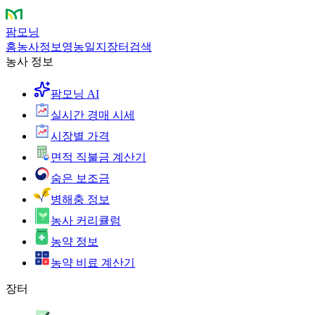
팜모닝
홈
농사정보
영농일지
장터
검색
농사 정보
팜모닝 AI
실시간 경매 시세
시장별 가격
면적 직불금 계산기
숨은 보조금
병해충 정보
농사 커리큘럼
농약 정보
농약 비료 계산기
장터