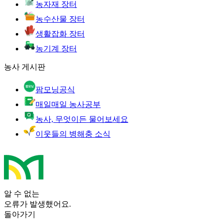
농자재 장터
농수산물 장터
생활잡화 장터
농기계 장터
농사 게시판
팜모닝공식
매일매일 농사공부
농사, 무엇이든 물어보세요
이웃들의 병해충 소식
알 수 없는
오류가 발생했어요.
돌아가기