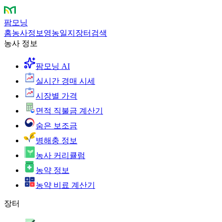
팜모닝
홈
농사정보
영농일지
장터
검색
농사 정보
팜모닝 AI
실시간 경매 시세
시장별 가격
면적 직불금 계산기
숨은 보조금
병해충 정보
농사 커리큘럼
농약 정보
농약 비료 계산기
장터