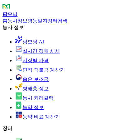
팜모닝
홈
농사정보
영농일지
장터
검색
농사 정보
팜모닝 AI
실시간 경매 시세
시장별 가격
면적 직불금 계산기
숨은 보조금
병해충 정보
농사 커리큘럼
농약 정보
농약 비료 계산기
장터