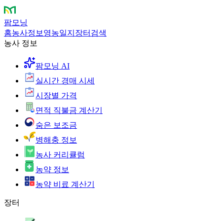
팜모닝
홈
농사정보
영농일지
장터
검색
농사 정보
팜모닝 AI
실시간 경매 시세
시장별 가격
면적 직불금 계산기
숨은 보조금
병해충 정보
농사 커리큘럼
농약 정보
농약 비료 계산기
장터