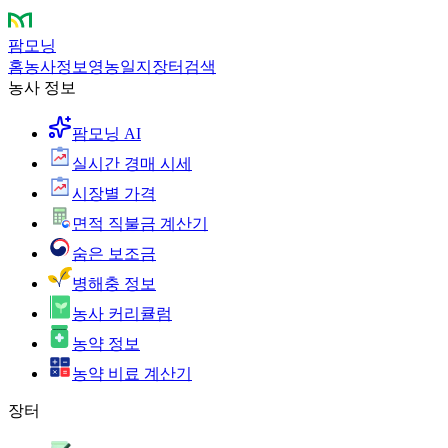
팜모닝
홈
농사정보
영농일지
장터
검색
농사 정보
팜모닝 AI
실시간 경매 시세
시장별 가격
면적 직불금 계산기
숨은 보조금
병해충 정보
농사 커리큘럼
농약 정보
농약 비료 계산기
장터