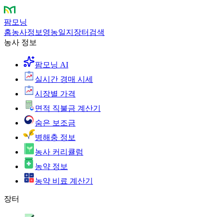
팜모닝
홈
농사정보
영농일지
장터
검색
농사 정보
팜모닝 AI
실시간 경매 시세
시장별 가격
면적 직불금 계산기
숨은 보조금
병해충 정보
농사 커리큘럼
농약 정보
농약 비료 계산기
장터