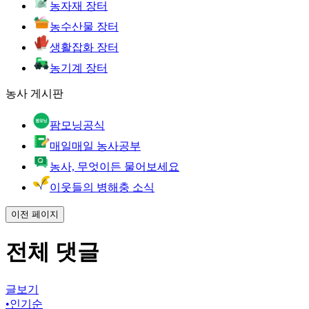
농자재 장터
농수산물 장터
생활잡화 장터
농기계 장터
농사 게시판
팜모닝공식
매일매일 농사공부
농사, 무엇이든 물어보세요
이웃들의 병해충 소식
이전 페이지
전체 댓글
글보기
•
인기순