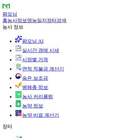
팜모닝
홈
농사정보
영농일지
장터
검색
농사 정보
팜모닝 AI
실시간 경매 시세
시장별 가격
면적 직불금 계산기
숨은 보조금
병해충 정보
농사 커리큘럼
농약 정보
농약 비료 계산기
장터