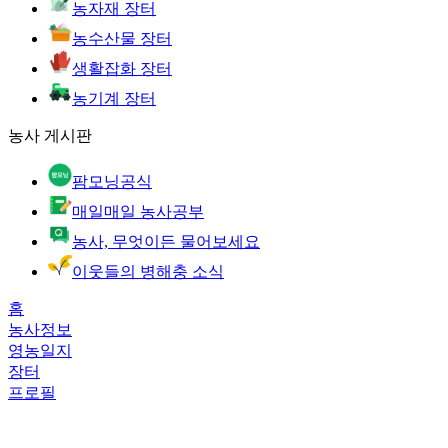
농자재 장터
농수산물 장터
생활잡화 장터
농기계 장터
농사 게시판
팜모닝공식
매일매일 농사공부
농사, 무엇이든 물어보세요
이웃들의 병해충 소식
홈
농사정보
영농일지
장터
프로필