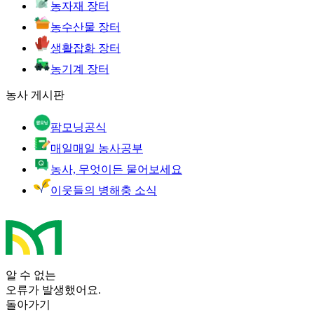
농자재 장터
농수산물 장터
생활잡화 장터
농기계 장터
농사 게시판
팜모닝공식
매일매일 농사공부
농사, 무엇이든 물어보세요
이웃들의 병해충 소식
알 수 없는
오류가 발생했어요.
돌아가기