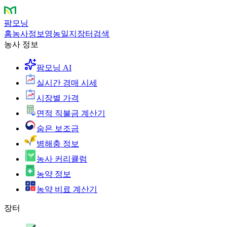
팜모닝
홈
농사정보
영농일지
장터
검색
농사 정보
팜모닝 AI
실시간 경매 시세
시장별 가격
면적 직불금 계산기
숨은 보조금
병해충 정보
농사 커리큘럼
농약 정보
농약 비료 계산기
장터