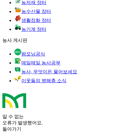
농자재 장터
농수산물 장터
생활잡화 장터
농기계 장터
농사 게시판
팜모닝공식
매일매일 농사공부
농사, 무엇이든 물어보세요
이웃들의 병해충 소식
알 수 없는
오류가 발생했어요.
돌아가기