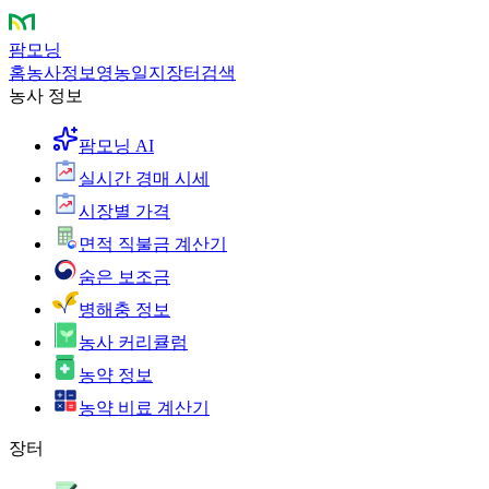
팜모닝
홈
농사정보
영농일지
장터
검색
농사 정보
팜모닝 AI
실시간 경매 시세
시장별 가격
면적 직불금 계산기
숨은 보조금
병해충 정보
농사 커리큘럼
농약 정보
농약 비료 계산기
장터