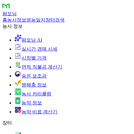
팜모닝
홈
농사정보
영농일지
장터
검색
농사 정보
팜모닝 AI
실시간 경매 시세
시장별 가격
면적 직불금 계산기
숨은 보조금
병해충 정보
농사 커리큘럼
농약 정보
농약 비료 계산기
장터