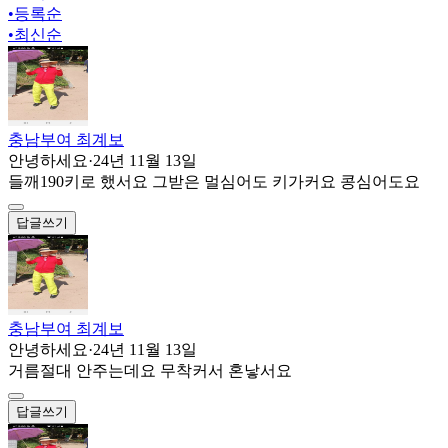
•
등록순
•
최신순
충남부여 최계보
안녕하세요
·
24년 11월 13일
들깨190키로 했서요 그받은 멀심어도 키가커요 콩심어도요
답글쓰기
충남부여 최계보
안녕하세요
·
24년 11월 13일
거름절대 안주는데요 무착커서 혼낳서요
답글쓰기