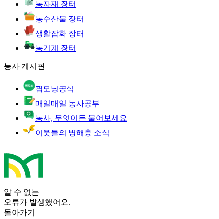
농자재 장터
농수산물 장터
생활잡화 장터
농기계 장터
농사 게시판
팜모닝공식
매일매일 농사공부
농사, 무엇이든 물어보세요
이웃들의 병해충 소식
알 수 없는
오류가 발생했어요.
돌아가기