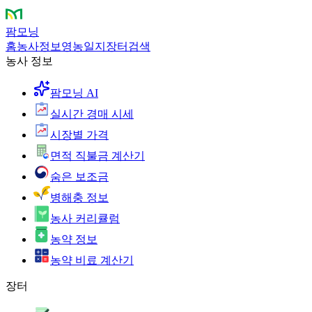
팜모닝
홈
농사정보
영농일지
장터
검색
농사 정보
팜모닝 AI
실시간 경매 시세
시장별 가격
면적 직불금 계산기
숨은 보조금
병해충 정보
농사 커리큘럼
농약 정보
농약 비료 계산기
장터