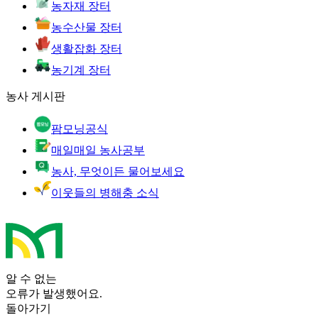
농자재 장터
농수산물 장터
생활잡화 장터
농기계 장터
농사 게시판
팜모닝공식
매일매일 농사공부
농사, 무엇이든 물어보세요
이웃들의 병해충 소식
알 수 없는
오류가 발생했어요.
돌아가기