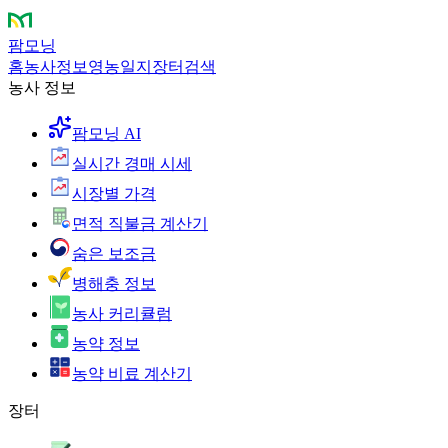
팜모닝
홈
농사정보
영농일지
장터
검색
농사 정보
팜모닝 AI
실시간 경매 시세
시장별 가격
면적 직불금 계산기
숨은 보조금
병해충 정보
농사 커리큘럼
농약 정보
농약 비료 계산기
장터