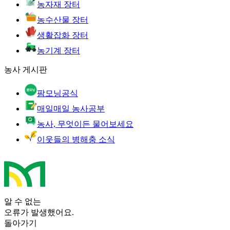
농자재 장터
농수산물 장터
생활잡화 장터
농기계 장터
농사 게시판
팜모닝공식
매일매일 농사공부
농사, 무엇이든 물어보세요
이웃들의 병해충 소식
알 수 없는
오류가 발생했어요.
돌아가기