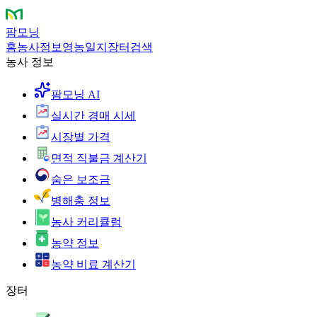
팜모닝
홈
농사정보
영농일지
장터
검색
농사 정보
팜모닝 AI
실시간 경매 시세
시장별 가격
면적 직불금 계산기
숨은 보조금
병해충 정보
농사 커리큘럼
농약 정보
농약 비료 계산기
장터