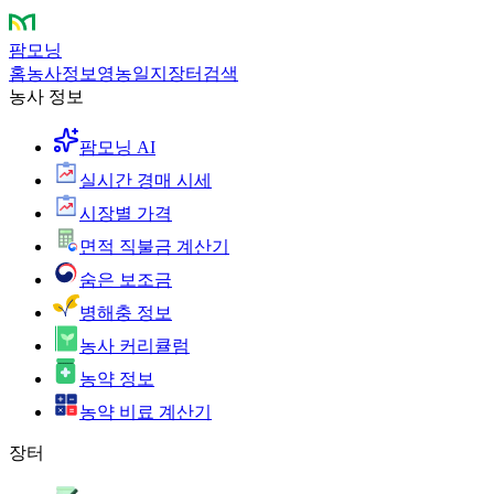
팜모닝
홈
농사정보
영농일지
장터
검색
농사 정보
팜모닝 AI
실시간 경매 시세
시장별 가격
면적 직불금 계산기
숨은 보조금
병해충 정보
농사 커리큘럼
농약 정보
농약 비료 계산기
장터