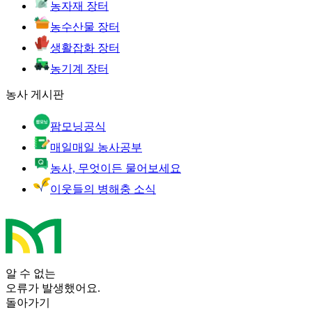
농자재 장터
농수산물 장터
생활잡화 장터
농기계 장터
농사 게시판
팜모닝공식
매일매일 농사공부
농사, 무엇이든 물어보세요
이웃들의 병해충 소식
알 수 없는
오류가 발생했어요.
돌아가기