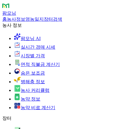
팜모닝
홈
농사정보
영농일지
장터
검색
농사 정보
팜모닝 AI
실시간 경매 시세
시장별 가격
면적 직불금 계산기
숨은 보조금
병해충 정보
농사 커리큘럼
농약 정보
농약 비료 계산기
장터