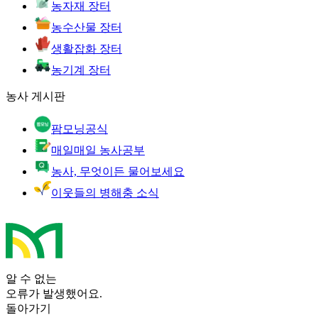
농자재 장터
농수산물 장터
생활잡화 장터
농기계 장터
농사 게시판
팜모닝공식
매일매일 농사공부
농사, 무엇이든 물어보세요
이웃들의 병해충 소식
알 수 없는
오류가 발생했어요.
돌아가기