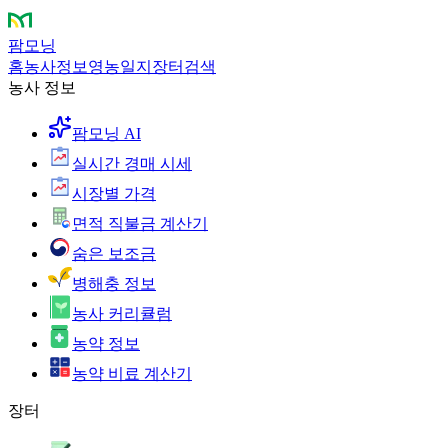
팜모닝
홈
농사정보
영농일지
장터
검색
농사 정보
팜모닝 AI
실시간 경매 시세
시장별 가격
면적 직불금 계산기
숨은 보조금
병해충 정보
농사 커리큘럼
농약 정보
농약 비료 계산기
장터