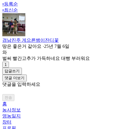
•
등록순
•
최신순
경남진주 게으른뱅이잔디꽃
땅은 좋은거 같아요
·
25년 7월 6일
와
벌써 빨간고추가 가득하네요 대빵 부러워요
1
답글쓰기
댓글 더보기
댓글을 입력하세요
전송
홈
농사정보
영농일지
장터
프로필