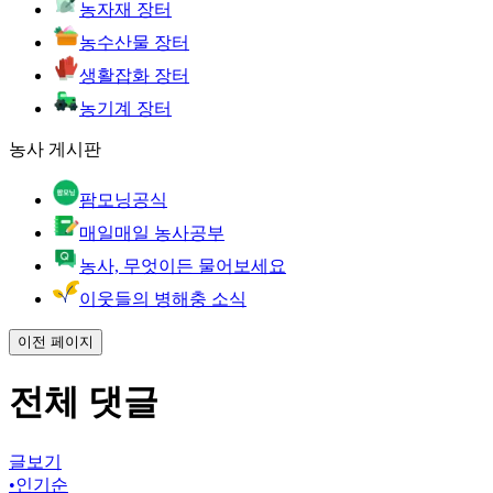
농자재 장터
농수산물 장터
생활잡화 장터
농기계 장터
농사 게시판
팜모닝공식
매일매일 농사공부
농사, 무엇이든 물어보세요
이웃들의 병해충 소식
이전 페이지
전체 댓글
글보기
•
인기순