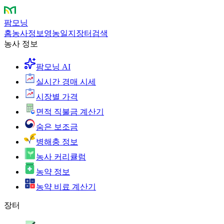
팜모닝
홈
농사정보
영농일지
장터
검색
농사 정보
팜모닝 AI
실시간 경매 시세
시장별 가격
면적 직불금 계산기
숨은 보조금
병해충 정보
농사 커리큘럼
농약 정보
농약 비료 계산기
장터