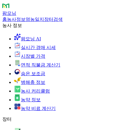
팜모닝
홈
농사정보
영농일지
장터
검색
농사 정보
팜모닝 AI
실시간 경매 시세
시장별 가격
면적 직불금 계산기
숨은 보조금
병해충 정보
농사 커리큘럼
농약 정보
농약 비료 계산기
장터