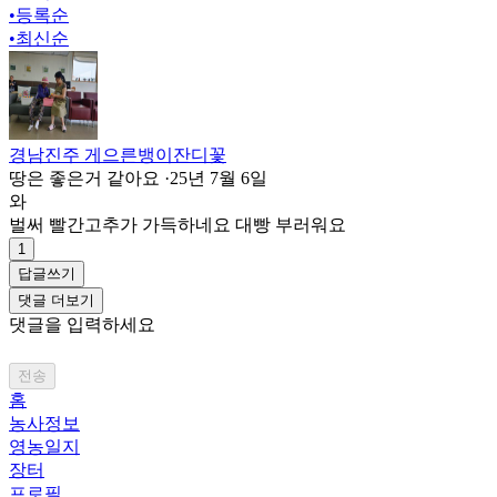
•
등록순
•
최신순
경남진주 게으른뱅이잔디꽃
땅은 좋은거 같아요
·
25년 7월 6일
와
벌써 빨간고추가 가득하네요 대빵 부러워요
1
답글쓰기
댓글 더보기
댓글을 입력하세요
전송
홈
농사정보
영농일지
장터
프로필