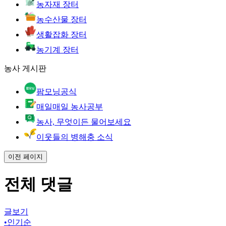
농자재 장터
농수산물 장터
생활잡화 장터
농기계 장터
농사 게시판
팜모닝공식
매일매일 농사공부
농사, 무엇이든 물어보세요
이웃들의 병해충 소식
이전 페이지
전체 댓글
글보기
•
인기순