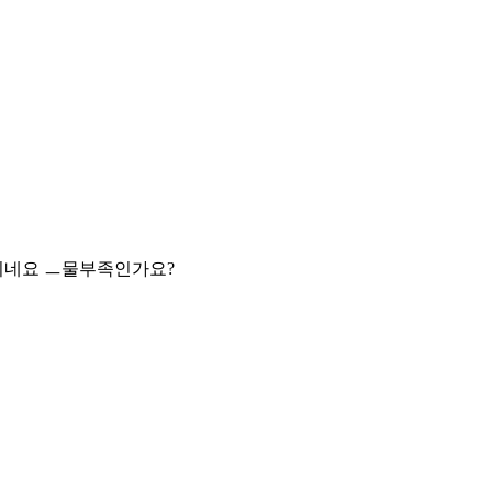
네요 ㅡ물부족인가요?