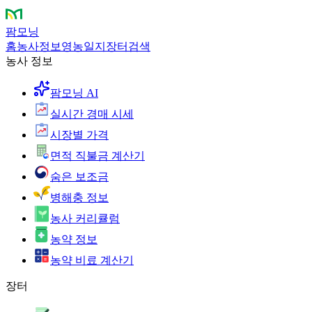
팜모닝
홈
농사정보
영농일지
장터
검색
농사 정보
팜모닝 AI
실시간 경매 시세
시장별 가격
면적 직불금 계산기
숨은 보조금
병해충 정보
농사 커리큘럼
농약 정보
농약 비료 계산기
장터