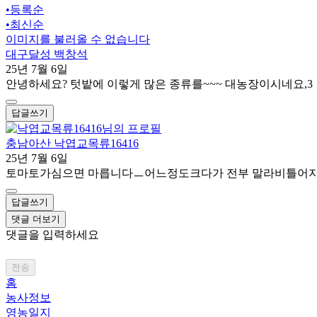
•
등록순
•
최신순
이미지를 불러올 수 없습니다
대구달성 백창석
25년 7월 6일
안녕하세요? 텃밭에 이렇게 많은 종류를~~~ 대농장이시네요,3
답글쓰기
충남아산 낙엽교목류16416
25년 7월 6일
토마토가심으면 마릅니다ㅡ어느정도크다가 전부 말라비틀어지
답글쓰기
댓글 더보기
댓글을 입력하세요
전송
홈
농사정보
영농일지