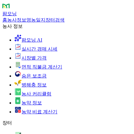
팜모닝
홈
농사정보
영농일지
장터
검색
농사 정보
팜모닝 AI
실시간 경매 시세
시장별 가격
면적 직불금 계산기
숨은 보조금
병해충 정보
농사 커리큘럼
농약 정보
농약 비료 계산기
장터