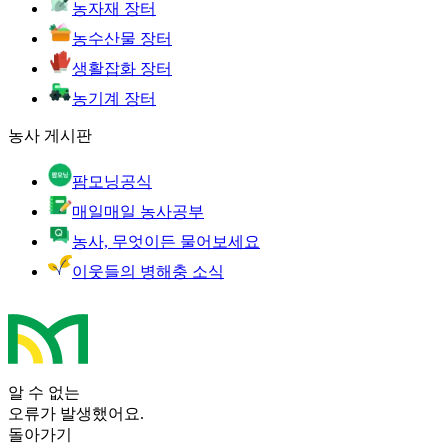
농자재 장터
농수산물 장터
생활잡화 장터
농기계 장터
농사 게시판
팜모닝공식
매일매일 농사공부
농사, 무엇이든 물어보세요
이웃들의 병해충 소식
알 수 없는
오류가 발생했어요.
돌아가기