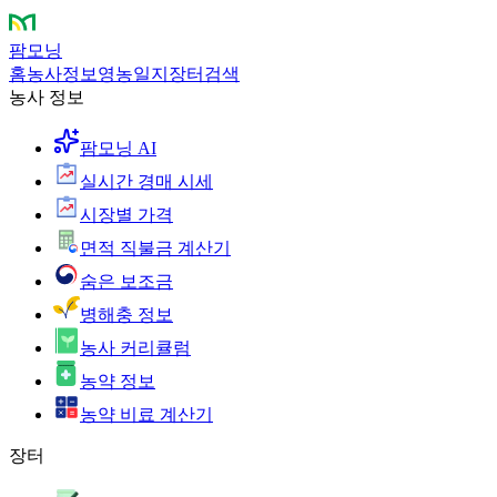
팜모닝
홈
농사정보
영농일지
장터
검색
농사 정보
팜모닝 AI
실시간 경매 시세
시장별 가격
면적 직불금 계산기
숨은 보조금
병해충 정보
농사 커리큘럼
농약 정보
농약 비료 계산기
장터