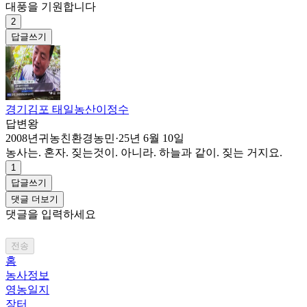
대풍을 기원합니다
2
답글쓰기
경기김포 태일농산이정수
답변왕
2008년귀농친환경농민
·
25년 6월 10일
농사는. 혼자. 짖는것이. 아니라. 하늘과 같이. 짖는 거지요.
1
답글쓰기
댓글 더보기
댓글을 입력하세요
전송
홈
농사정보
영농일지
장터