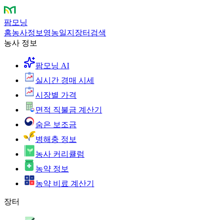
팜모닝
홈
농사정보
영농일지
장터
검색
농사 정보
팜모닝 AI
실시간 경매 시세
시장별 가격
면적 직불금 계산기
숨은 보조금
병해충 정보
농사 커리큘럼
농약 정보
농약 비료 계산기
장터