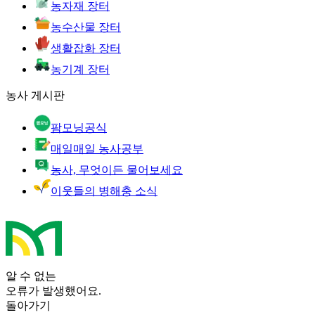
농자재 장터
농수산물 장터
생활잡화 장터
농기계 장터
농사 게시판
팜모닝공식
매일매일 농사공부
농사, 무엇이든 물어보세요
이웃들의 병해충 소식
알 수 없는
오류가 발생했어요.
돌아가기