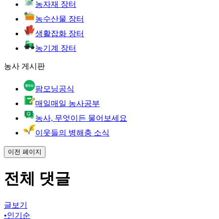
농자재 장터
농수산물 장터
생활잡화 장터
농기계 장터
농사 게시판
팜모닝공식
매일매일 농사공부
농사, 무엇이든 물어보세요
이웃들의 병해충 소식
이전 페이지
전체 댓글
글보기
•
인기순