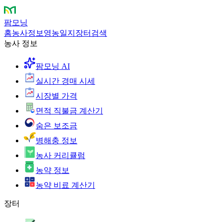
팜모닝
홈
농사정보
영농일지
장터
검색
농사 정보
팜모닝 AI
실시간 경매 시세
시장별 가격
면적 직불금 계산기
숨은 보조금
병해충 정보
농사 커리큘럼
농약 정보
농약 비료 계산기
장터