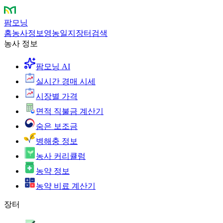
팜모닝
홈
농사정보
영농일지
장터
검색
농사 정보
팜모닝 AI
실시간 경매 시세
시장별 가격
면적 직불금 계산기
숨은 보조금
병해충 정보
농사 커리큘럼
농약 정보
농약 비료 계산기
장터