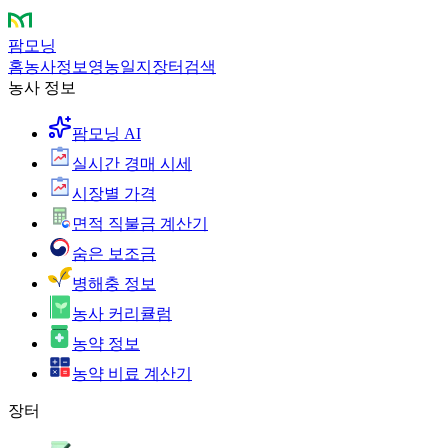
팜모닝
홈
농사정보
영농일지
장터
검색
농사 정보
팜모닝 AI
실시간 경매 시세
시장별 가격
면적 직불금 계산기
숨은 보조금
병해충 정보
농사 커리큘럼
농약 정보
농약 비료 계산기
장터