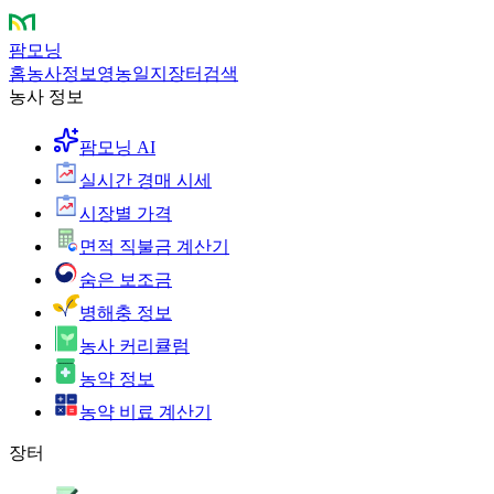
팜모닝
홈
농사정보
영농일지
장터
검색
농사 정보
팜모닝 AI
실시간 경매 시세
시장별 가격
면적 직불금 계산기
숨은 보조금
병해충 정보
농사 커리큘럼
농약 정보
농약 비료 계산기
장터