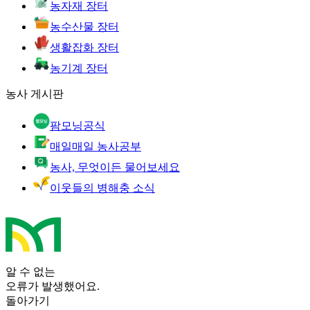
농자재 장터
농수산물 장터
생활잡화 장터
농기계 장터
농사 게시판
팜모닝공식
매일매일 농사공부
농사, 무엇이든 물어보세요
이웃들의 병해충 소식
알 수 없는
오류가 발생했어요.
돌아가기