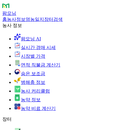
팜모닝
홈
농사정보
영농일지
장터
검색
농사 정보
팜모닝 AI
실시간 경매 시세
시장별 가격
면적 직불금 계산기
숨은 보조금
병해충 정보
농사 커리큘럼
농약 정보
농약 비료 계산기
장터