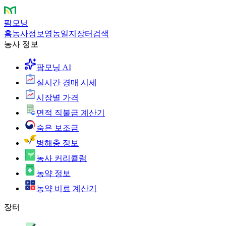
팜모닝
홈
농사정보
영농일지
장터
검색
농사 정보
팜모닝 AI
실시간 경매 시세
시장별 가격
면적 직불금 계산기
숨은 보조금
병해충 정보
농사 커리큘럼
농약 정보
농약 비료 계산기
장터