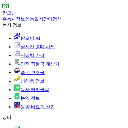
팜모닝
홈
농사정보
영농일지
장터
검색
농사 정보
팜모닝 AI
실시간 경매 시세
시장별 가격
면적 직불금 계산기
숨은 보조금
병해충 정보
농사 커리큘럼
농약 정보
농약 비료 계산기
장터