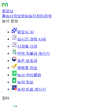
팜모닝
홈
농사정보
영농일지
장터
검색
농사 정보
팜모닝 AI
실시간 경매 시세
시장별 가격
면적 직불금 계산기
숨은 보조금
병해충 정보
농사 커리큘럼
농약 정보
농약 비료 계산기
장터