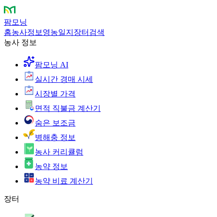
팜모닝
홈
농사정보
영농일지
장터
검색
농사 정보
팜모닝 AI
실시간 경매 시세
시장별 가격
면적 직불금 계산기
숨은 보조금
병해충 정보
농사 커리큘럼
농약 정보
농약 비료 계산기
장터