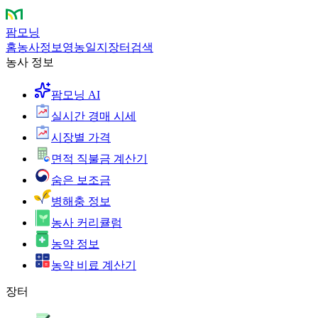
팜모닝
홈
농사정보
영농일지
장터
검색
농사 정보
팜모닝 AI
실시간 경매 시세
시장별 가격
면적 직불금 계산기
숨은 보조금
병해충 정보
농사 커리큘럼
농약 정보
농약 비료 계산기
장터