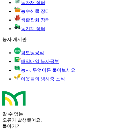
농자재 장터
농수산물 장터
생활잡화 장터
농기계 장터
농사 게시판
팜모닝공식
매일매일 농사공부
농사, 무엇이든 물어보세요
이웃들의 병해충 소식
알 수 없는
오류가 발생했어요.
돌아가기