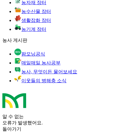
농자재 장터
농수산물 장터
생활잡화 장터
농기계 장터
농사 게시판
팜모닝공식
매일매일 농사공부
농사, 무엇이든 물어보세요
이웃들의 병해충 소식
알 수 없는
오류가 발생했어요.
돌아가기