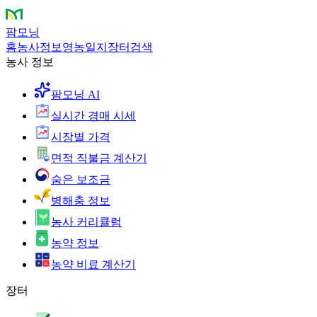
팜모닝
홈
농사정보
영농일지
장터
검색
농사 정보
팜모닝 AI
실시간 경매 시세
시장별 가격
면적 직불금 계산기
숨은 보조금
병해충 정보
농사 커리큘럼
농약 정보
농약 비료 계산기
장터