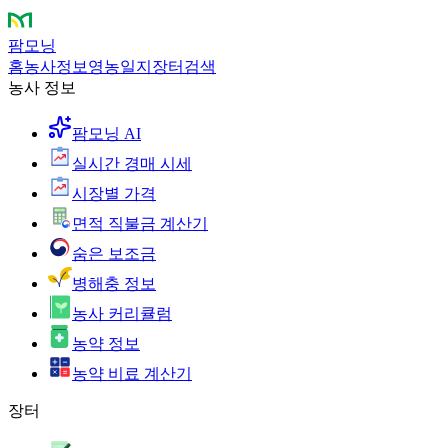
팜모닝
홈
농사정보
영농일지
장터
검색
농사 정보
팜모닝 AI
실시간 경매 시세
시장별 가격
면적 직불금 계산기
숨은 보조금
병해충 정보
농사 커리큘럼
농약 정보
농약 비료 계산기
장터