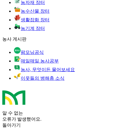
농자재 장터
농수산물 장터
생활잡화 장터
농기계 장터
농사 게시판
팜모닝공식
매일매일 농사공부
농사, 무엇이든 물어보세요
이웃들의 병해충 소식
알 수 없는
오류가 발생했어요.
돌아가기