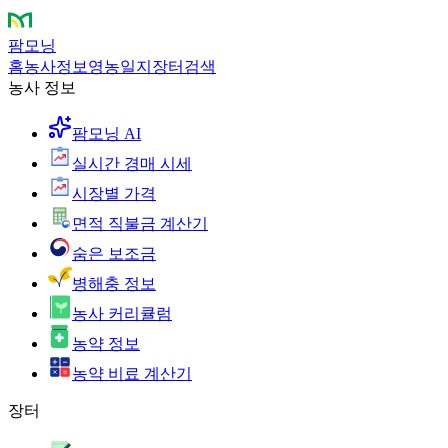
팜모닝
홈
농사정보
영농일지
장터
검색
농사 정보
팜모닝 AI
실시간 경매 시세
시장별 가격
면적 직불금 계산기
숨은 보조금
병해충 정보
농사 커리큘럼
농약 정보
농약 비료 계산기
장터