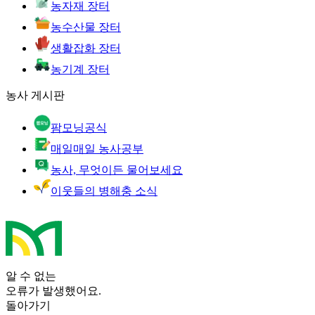
농자재 장터
농수산물 장터
생활잡화 장터
농기계 장터
농사 게시판
팜모닝공식
매일매일 농사공부
농사, 무엇이든 물어보세요
이웃들의 병해충 소식
알 수 없는
오류가 발생했어요.
돌아가기