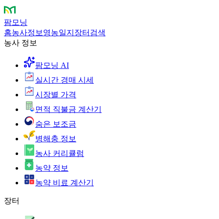
팜모닝
홈
농사정보
영농일지
장터
검색
농사 정보
팜모닝 AI
실시간 경매 시세
시장별 가격
면적 직불금 계산기
숨은 보조금
병해충 정보
농사 커리큘럼
농약 정보
농약 비료 계산기
장터