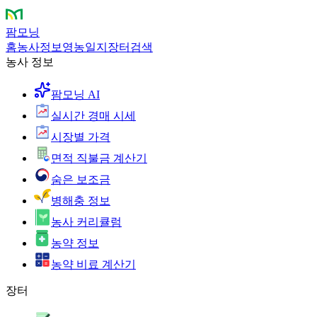
팜모닝
홈
농사정보
영농일지
장터
검색
농사 정보
팜모닝 AI
실시간 경매 시세
시장별 가격
면적 직불금 계산기
숨은 보조금
병해충 정보
농사 커리큘럼
농약 정보
농약 비료 계산기
장터