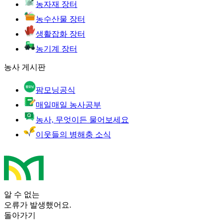
농자재 장터
농수산물 장터
생활잡화 장터
농기계 장터
농사 게시판
팜모닝공식
매일매일 농사공부
농사, 무엇이든 물어보세요
이웃들의 병해충 소식
알 수 없는
오류가 발생했어요.
돌아가기