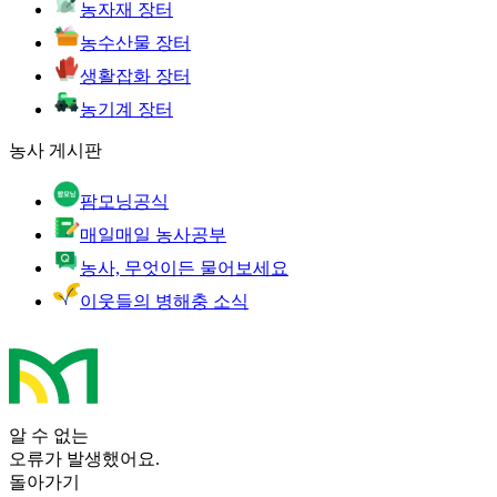
농자재 장터
농수산물 장터
생활잡화 장터
농기계 장터
농사 게시판
팜모닝공식
매일매일 농사공부
농사, 무엇이든 물어보세요
이웃들의 병해충 소식
알 수 없는
오류가 발생했어요.
돌아가기