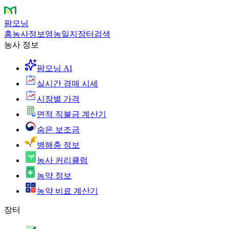
팜모닝
홈
농사정보
영농일지
장터
검색
농사 정보
팜모닝 AI
실시간 경매 시세
시장별 가격
면적 직불금 계산기
숨은 보조금
병해충 정보
농사 커리큘럼
농약 정보
농약 비료 계산기
장터