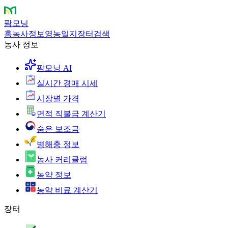
팜모닝
홈
농사정보
영농일지
장터
검색
농사 정보
팜모닝 AI
실시간 경매 시세
시장별 가격
면적 직불금 계산기
숨은 보조금
병해충 정보
농사 커리큘럼
농약 정보
농약 비료 계산기
장터