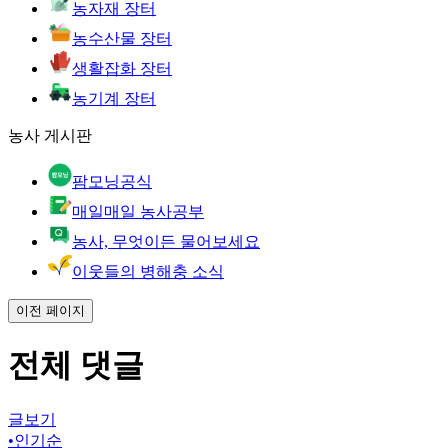
농자재 장터
농수산물 장터
생활잡화 장터
농기계 장터
농사 게시판
팜모닝공식
매일매일 농사공부
농사, 무엇이든 물어보세요
이웃들의 병해충 소식
이전 페이지
전체 댓글
글보기
•
인기순