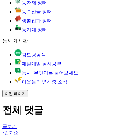
농자재 장터
농수산물 장터
생활잡화 장터
농기계 장터
농사 게시판
팜모닝공식
매일매일 농사공부
농사, 무엇이든 물어보세요
이웃들의 병해충 소식
이전 페이지
전체 댓글
글보기
•
인기순