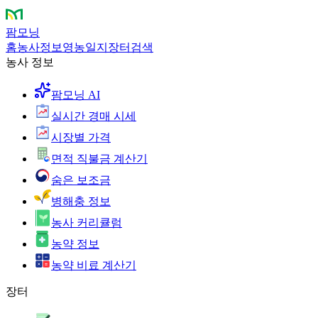
팜모닝
홈
농사정보
영농일지
장터
검색
농사 정보
팜모닝 AI
실시간 경매 시세
시장별 가격
면적 직불금 계산기
숨은 보조금
병해충 정보
농사 커리큘럼
농약 정보
농약 비료 계산기
장터