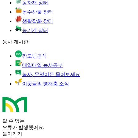
농자재 장터
농수산물 장터
생활잡화 장터
농기계 장터
농사 게시판
팜모닝공식
매일매일 농사공부
농사, 무엇이든 물어보세요
이웃들의 병해충 소식
알 수 없는
오류가 발생했어요.
돌아가기