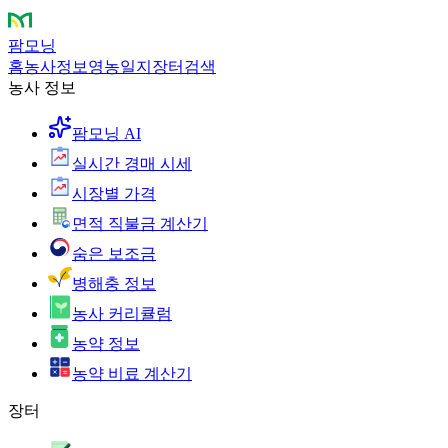
팜모닝
홈
농사정보
영농일지
장터
검색
농사 정보
팜모닝 AI
실시간 경매 시세
시장별 가격
면적 직불금 계산기
숨은 보조금
병해충 정보
농사 커리큘럼
농약 정보
농약 비료 계산기
장터