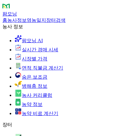
팜모닝
홈
농사정보
영농일지
장터
검색
농사 정보
팜모닝 AI
실시간 경매 시세
시장별 가격
면적 직불금 계산기
숨은 보조금
병해충 정보
농사 커리큘럼
농약 정보
농약 비료 계산기
장터