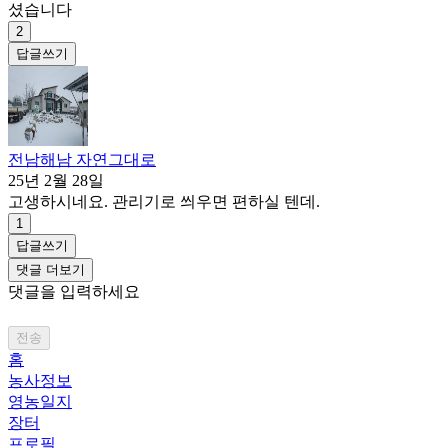
셨습니다
2
답글쓰기
전남해남 자연그대로
25년 2월 28일
고생하시네요. 관리기로 씌우면 편하실 텐데.
1
답글쓰기
댓글 더보기
댓글을 입력하세요
전송
홈
농사정보
영농일지
장터
프로필