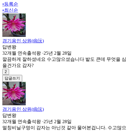
•
등록순
•
최신순
경기용인 상원(尙沅)
답변왕
32개월 연속출석왕
·
25년 2월 28일
깔끔하게 잘하셨네요 수고많으셨습니다 밭도 큰데 무엇을 심
을건가요 감자?
2
답글쓰기
경기용인 상원(尙沅)
답변왕
32개월 연속출석왕
·
25년 2월 28일
멀칭비닐구멍이 감자는 아닌것 같아 물어본겁니다. 수고많으