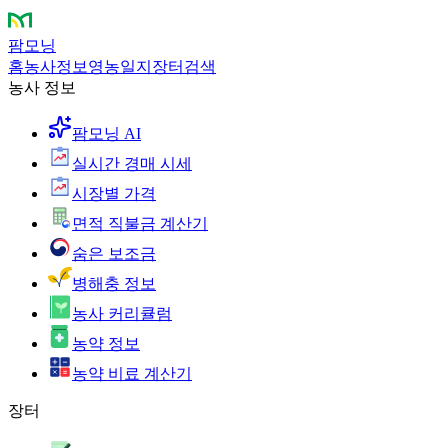
팜모닝
홈
농사정보
영농일지
장터
검색
농사 정보
팜모닝 AI
실시간 경매 시세
시장별 가격
면적 직불금 계산기
숨은 보조금
병해충 정보
농사 커리큘럼
농약 정보
농약 비료 계산기
장터